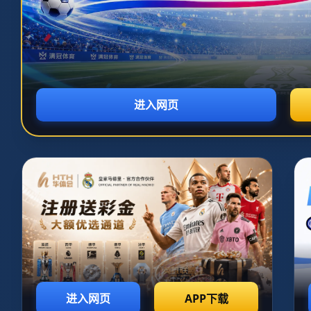
提供最全面、最即時的國際足聯世界盃資訊。
文章篩選與列表
最新發佈
熱門焦點
編輯精選