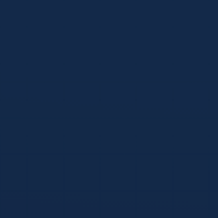
决战达拉斯前夕：索斯盖特将点球训练常态化，年
轻三狮已无惧极端考验
英格兰队即将在达拉斯迎来小组赛首秀。主帅索斯盖特透露，
为了打破历史魔咒，球队已将点球大战的心理与技术训练常态
化，年轻的“三狮军团”正以最严谨的态度迎接一切极端挑战。
閱讀全文