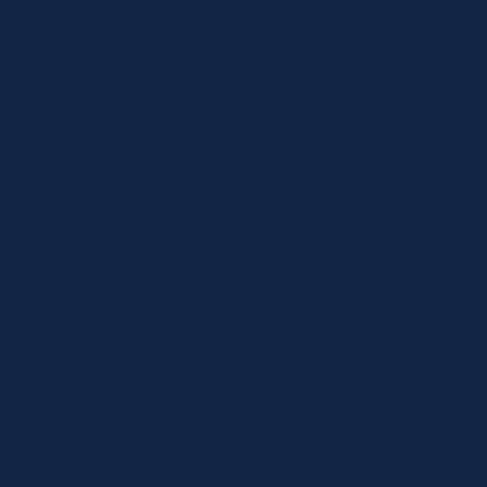
2026年世界杯E组迎来焦点对决，德国与科特迪瓦将在多伦多
BMO球场狭路相逢。这场关系到小组出线格局的生死战，谁
能笑到最后？
閱讀全文