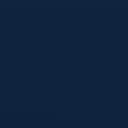
完全指南
2026世界盃即將在美加墨三國聯手開打！本文為香港球迷整理
最完整的2026世界盃賽程、分組名單，並提供美加墨與香港時
區對照指南，教你如何利用即時比分與網頁版線上看功能，完
美掌握每場精彩賽事。
閱讀全文