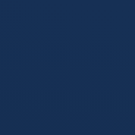
体育观察
2026年06月12日
2026世界杯赛制巨变：夺冠之路变长，体能极限战