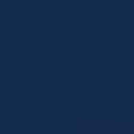
国际足球
2026年06月11日