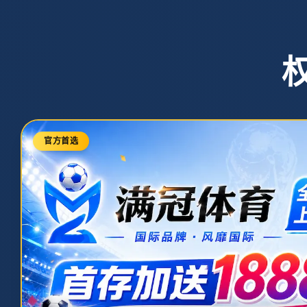
首頁
高清直播
即時比分
平台優惠
賽事資訊
註冊登入
客戶服
務
平台優惠
立即註冊
首頁
賽事資訊
2026世界盃
最新資訊
匯集2026世界盃最新賽事新聞、球隊動態與深度分析。為球迷