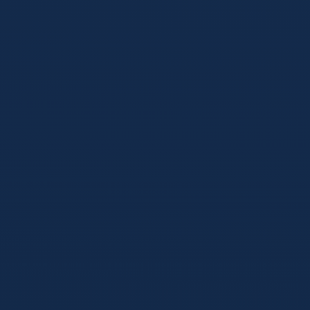
体育新闻
2026年06月10日